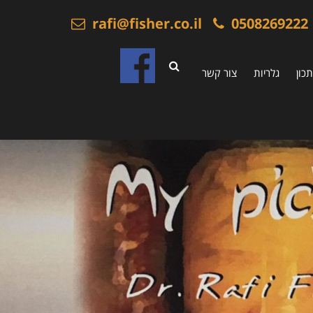
rafi@fisher.co.il
0508269222
כון
גלריות
צור קשר