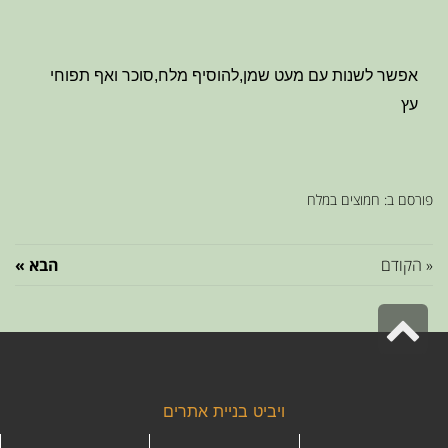
אפשר לשנות עם מעט שמן,להוסיף מלח,סוכר ואף תפוחי
עץ
פורסם ב:
חמוצים במלח
« הקודם
הבא »
גלילה
לראש
העמוד
ויביט
בניית אתרים