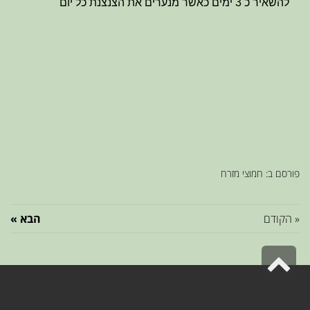
להשאיר כ 3 ימים כאשר מנערים את הצנצנת כל יום
פורסם ב:
חמוצי מזרח
« הקודם
הבא »
גלילה
לראש