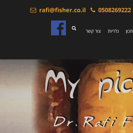
rafi@fisher.co.il
0508269222
כון
גלריות
צור קשר