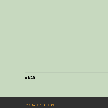
הבא »
ויביט
בניית אתרים