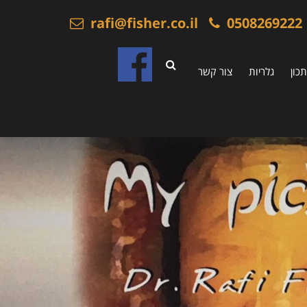
rafi@fisher.co.il
0508269222
כון
גלריות
צור קשר