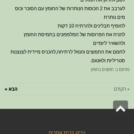
לערבב את 2 הכוסות הנותרות של החומץ עם הסוכר וכוס
מים נותרת
להוסיף תבלינים ולהרתיח 10 דקות
להניח את הפרוסות של המלפפונים בתמיסת החומץ
ולהשאיר ליומיים
לחמם את החמוצים והנוזל לרתיחה,להכניס מיידית לצנצנות
סטריליות ולאטום.
פורסם ב:
חמוצים בחומץ
« הקודם
הבא »
גלילה
לראש
העמוד
ויביט
בניית אתרים