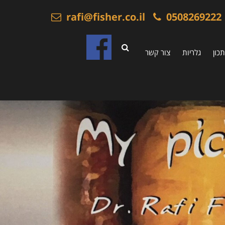
rafi@fisher.co.il
0508269222
כון
גלריות
צור קשר