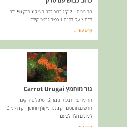
כרוב כבוש עם סלק
החומרים: 2 ק"ג כרוב לבם חצי ק"ג סלק 50 ג"ר
מלח 3 עלי דפנה 1 כפית גרגירי קימל
קרא עוד ←
גזר מוחמץ Carrot Urugai
החומרים: רבע ק"ג גזר 12 פלפלים ירוקים
חריפים.חתוכים דק גינגר מקולף וחתוך דק מיץ מ 3
לימונים מלח לטעם
קרא עוד ←