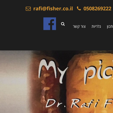
rafi@fisher.co.il
0508269222
כון
גלריות
צור קשר