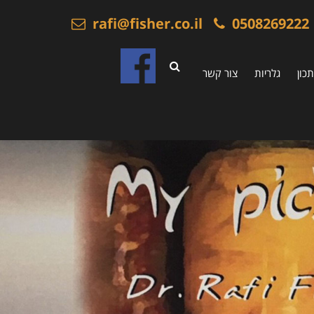
rafi@fisher.co.il
0508269222
כון
גלריות
צור קשר